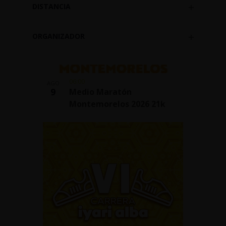
View
DISTANCIA
formulario
Abrir
hará
filtro
que
ORGANIZADOR
la
Abrir
lista
filtro
de
eventos
06:00
AGO
se
9
Medio Maratón
actualice
Montemorelos 2026 21k
con
los
resultados
filtrados.