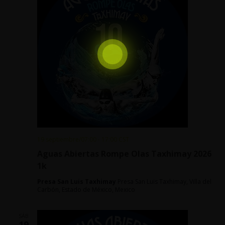
19 septiembre/07:00
-
17:00
CST
Aguas Abiertas Rompe Olas Taxhimay 2026
1k
Presa San Luis Taxhimay
Presa San Luis Taxhimay, Villa del
Carbón, Estado de México, Mexico
SÁB
19