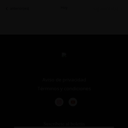
Hoy
Eventos
siguiente(s)
Eventos
anterior(es)
Aviso de privacidad
Términos y condiciones
Suscríbete al boletín