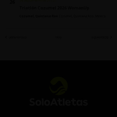
26 septiembre/06:30
CST
26
Triatlón Cozumel 2026 WomanUp
Cozumel, Quintana Roo
Cozumel, Quintana Roo, Mexico
Eventos
Eventos
anterior(es)
Hoy
siguiente(s)