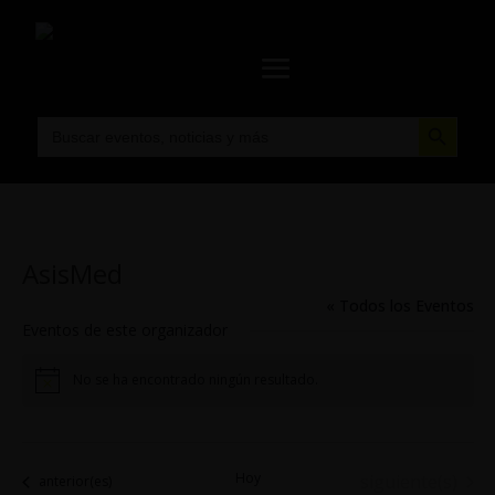
Botón de búsqueda
Buscar:
AsisMed
« Todos los Eventos
Eventos de este organizador
No se ha encontrado ningún resultado.
Aviso
Hoy
Eventos
siguiente(s)
Eventos
anterior(es)