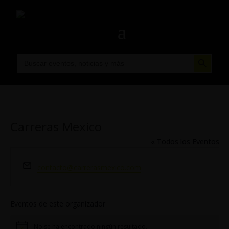
Botón de búsqueda
Buscar:
Carreras Mexico
« Todos los Eventos
Email
contacto@carrerasmexico.com
Eventos de este organizador
No se ha encontrado ningún resultado.