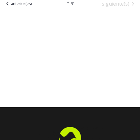
Hoy
Eventos
siguiente(s)
Eventos
anterior(es)