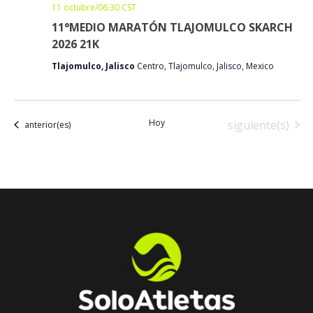
11 octubre/06:30
CST
11°MEDIO MARATÓN TLAJOMULCO SKARCH
2026 21K
Tlajomulco, Jalisco
Centro, Tlajomulco, Jalisco, Mexico
Hoy
Eventos
siguiente(s)
Eventos
anterior(es)