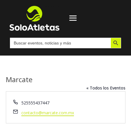
Botón de búsqueda
Buscar:
Marcate
« Todos los Eventos
Teléfono
525555437447
Email
contacto@marcate.com.mx