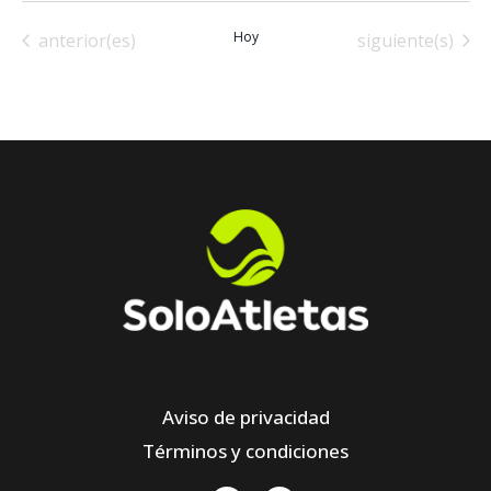
Eventos
Hoy
Eventos
anterior(es)
siguiente(s)
Aviso de privacidad
Términos y condiciones