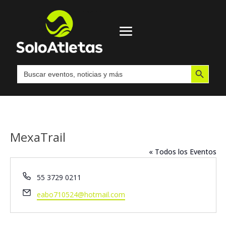
Botón de búsqueda
Buscar:
MexaTrail
« Todos los Eventos
Teléfono
55 3729 0211
Email
eabo710524@hotmail.com