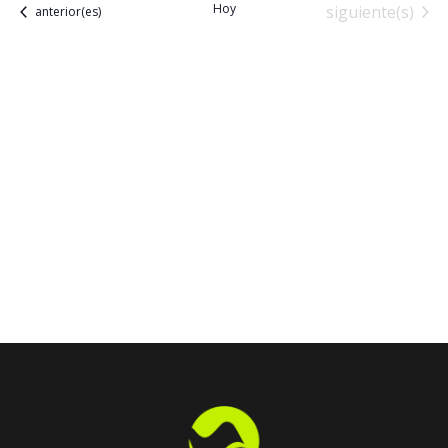
Hoy
Eventos
siguiente(s)
Eventos
anterior(es)