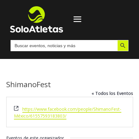
Botón de búsqueda
Buscar:
ShimanoFest
« Todos los Eventos
Website
https://www.facebook.com/people/ShimanoFest-
México/61557593183803/
Eventos de este organizador