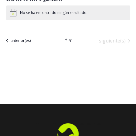
No se ha encontrado ningún resultado.
Aviso
Hoy
Eventos
siguiente(s)
Eventos
anterior(es)