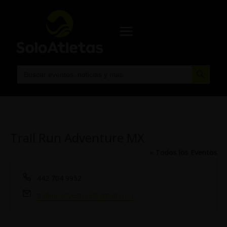
Botón de búsqueda
Buscar:
Trail Run Adventure MX
« Todos los Eventos
Teléfono
442 704 9952
Email
trailrunadventure@gmail.com