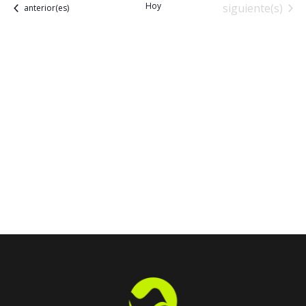
Hoy
Eventos
siguiente(s)
Eventos
anterior(es)