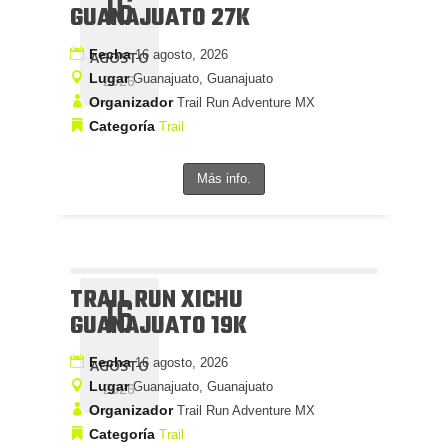
16
GUANAJUATO 27K
Fecha
16 agosto, 2026
AGOSTO
Lugar
Guanajuato, Guanajuato
2026
Organizador
Trail Run Adventure MX
Categoría
Trail
Más info.
TRAIL RUN XICHU
16
GUANAJUATO 19K
Fecha
16 agosto, 2026
AGOSTO
Lugar
Guanajuato, Guanajuato
2026
Organizador
Trail Run Adventure MX
Categoría
Trail