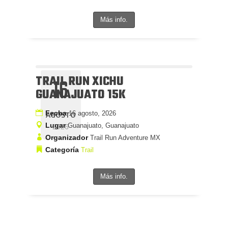
Más info.
TRAIL RUN XICHU
16
GUANAJUATO 15K
Fecha
16 agosto, 2026
AGOSTO
Lugar
Guanajuato, Guanajuato
2026
Organizador
Trail Run Adventure MX
Categoría
Trail
Más info.