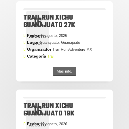
TRAIL RUN XICHU
16
GUANAJUATO 27K
Fecha
16 agosto, 2026
AGOSTO
Lugar
Guanajuato, Guanajuato
2026
Organizador
Trail Run Adventure MX
Categoría
Trail
Más info.
TRAIL RUN XICHU
16
GUANAJUATO 19K
Fecha
16 agosto, 2026
AGOSTO