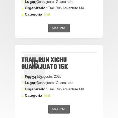
Lugar
Guanajuato, Guanajuato
2026
Organizador
Trail Run Adventure MX
Categoría
Trail
Más info.
TRAIL RUN XICHU
16
GUANAJUATO 15K
Fecha
16 agosto, 2026
AGOSTO
Lugar
Guanajuato, Guanajuato
2026
Organizador
Trail Run Adventure MX
Categoría
Trail
Más info.