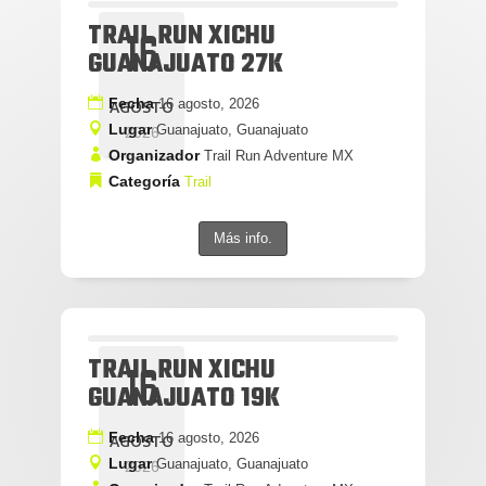
TRAIL RUN XICHU
16
GUANAJUATO 27K
Fecha
16 agosto, 2026
AGOSTO
Lugar
Guanajuato, Guanajuato
2026
Organizador
Trail Run Adventure MX
Categoría
Trail
Más info.
TRAIL RUN XICHU
16
GUANAJUATO 19K
Fecha
16 agosto, 2026
AGOSTO
Lugar
Guanajuato, Guanajuato
2026