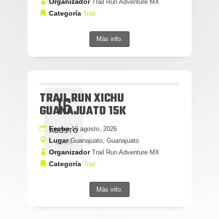
Organizador
Trail Run Adventure MX
Categoría
Trail
Más info.
TRAIL RUN XICHU
16
GUANAJUATO 15K
Fecha
16 agosto, 2026
AGOSTO
Lugar
Guanajuato, Guanajuato
2026
Organizador
Trail Run Adventure MX
Categoría
Trail
Más info.