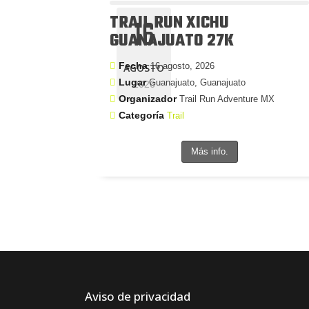
TRAIL RUN XICHU
16
GUANAJUATO 27K
Fecha
16 agosto, 2026
AGOSTO
Lugar
Guanajuato, Guanajuato
2026
Organizador
Trail Run Adventure MX
Categoría
Trail
Más info.
Aviso de privacidad