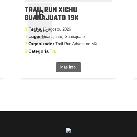
TRAIL RUN XICHU
16
GUANAJUATO 19K
Fecha
16 agosto, 2026
AGOSTO
Lugar
Guanajuato, Guanajuato
2026
Organizador
Trail Run Adventure MX
Categoría
Trail
Más info.