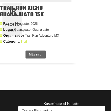
TRAIL RUN XICHU
16
GUANAJUATO 15K
Fecha
16 agosto, 2026
AGOSTO
Lugar
Guanajuato, Guanajuato
2026
Organizador
Trail Run Adventure MX
Categoría
Trail
Más info.
Suscríbete al boletín