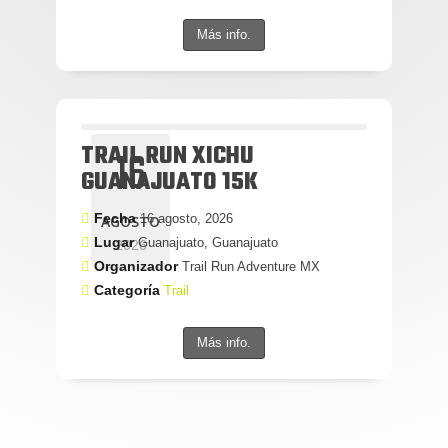
Más info.
TRAIL RUN XICHU
16
GUANAJUATO 15K
Fecha
16 agosto, 2026
AGOSTO
Lugar
Guanajuato, Guanajuato
2026
Organizador
Trail Run Adventure MX
Categoría
Trail
Más info.