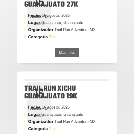
16
GUANAJUATO 27K
Fecha
16 agosto, 2026
AGOSTO
Lugar
Guanajuato, Guanajuato
2026
Organizador
Trail Run Adventure MX
Categoría
Trail
Más info.
TRAIL RUN XICHU
16
GUANAJUATO 19K
Fecha
16 agosto, 2026
AGOSTO
Lugar
Guanajuato, Guanajuato
2026
Organizador
Trail Run Adventure MX
Categoría
Trail