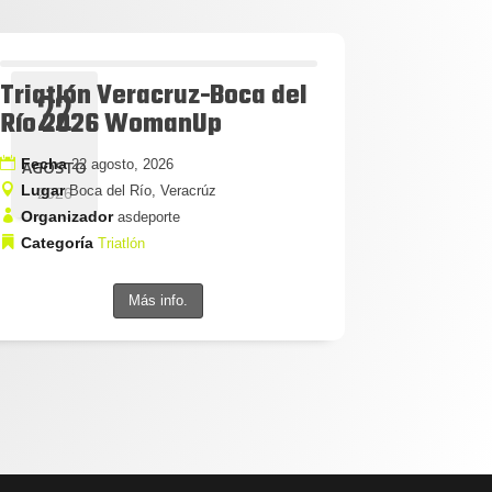
Triatlón Veracruz-Boca del
22
Río 2026 WomanUp
Fecha
22 agosto, 2026
AGOSTO
Lugar
Boca del Río, Veracrúz
2026
Organizador
asdeporte
Categoría
Triatlón
Más info.