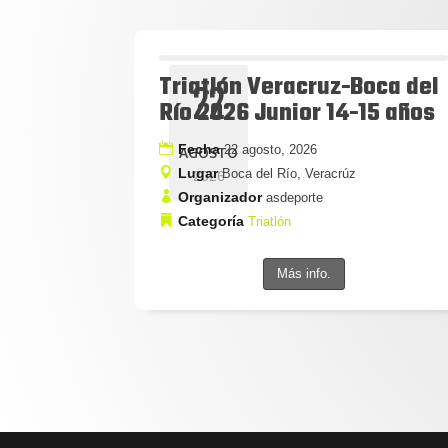
Triatlón Veracruz-Boca del
22
Río 2026 Junior 14-15 años
Fecha
22 agosto, 2026
AGOSTO
Lugar
Boca del Río, Veracrúz
2026
Organizador
asdeporte
Categoría
Triatlón
Más info.