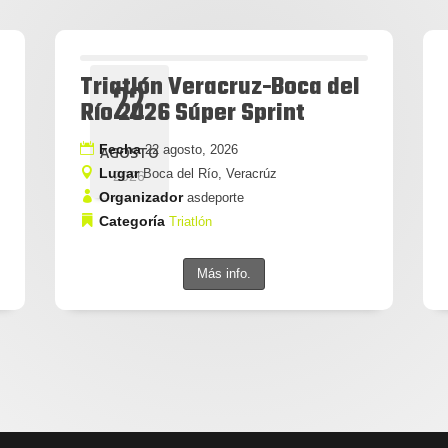
Triatlón Veracruz-Boca del
22
Río 2026 Súper Sprint
Fecha
22 agosto, 2026
AGOSTO
Lugar
Boca del Río, Veracrúz
2026
Organizador
asdeporte
Categoría
Triatlón
Más info.