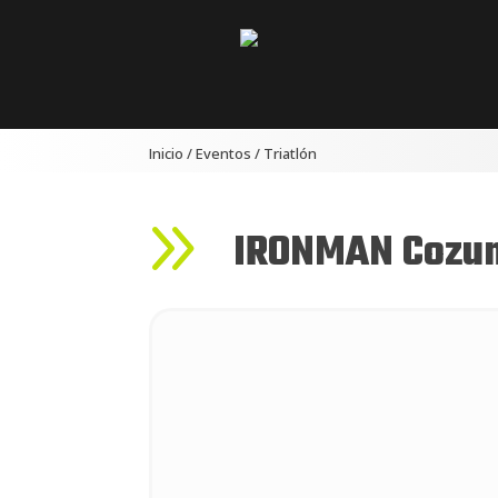
Inicio
/
Eventos
/
Triatlón
9
IRONMAN Cozu