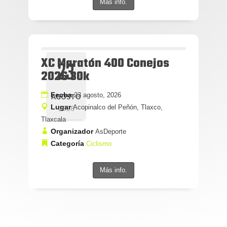
Más info.
XC Maratón 400 Conejos
23
2026 30k
Fecha
23 agosto, 2026
AGOSTO
Lugar
Acopinalco del Peñón, Tlaxco,
2026
Tlaxcala
Organizador
AsDeporte
Categoría
Ciclismo
Más info.