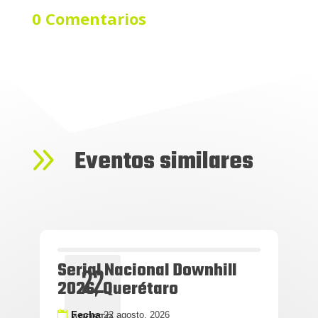
0 Comentarios
9
Eventos similares
Serial Nacional Downhill
22
2026, Querétaro
Fecha
22 agosto, 2026
AGOSTO