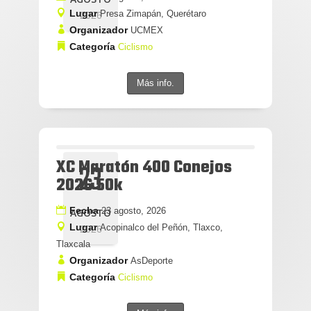
Lugar
Presa Zimapán, Querétaro
2026
Organizador
UCMEX
Categoría
Ciclismo
Más info.
XC Maratón 400 Conejos
23
2026 50k
Fecha
23 agosto, 2026
AGOSTO
Lugar
Acopinalco del Peñón, Tlaxco,
2026
Tlaxcala
Organizador
AsDeporte
Categoría
Ciclismo