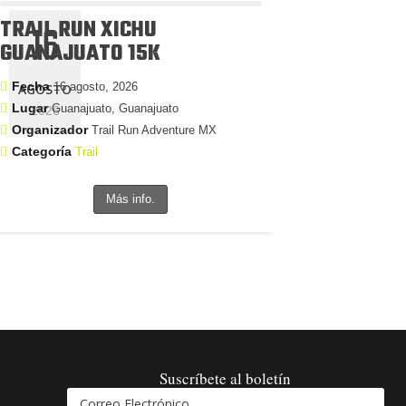
TRAIL RUN XICHU
16
GUANAJUATO 15K
Fecha
16 agosto, 2026
AGOSTO
Lugar
Guanajuato, Guanajuato
2026
Organizador
Trail Run Adventure MX
Categoría
Trail
Más info.
Suscríbete al boletín