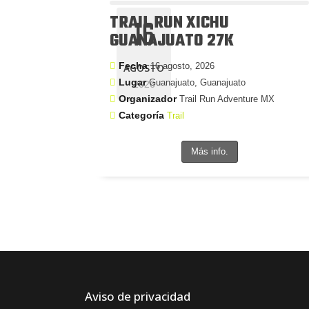
TRAIL RUN XICHU
16
GUANAJUATO 27K
Fecha
16 agosto, 2026
AGOSTO
Lugar
Guanajuato, Guanajuato
2026
Organizador
Trail Run Adventure MX
Categoría
Trail
Más info.
Aviso de privacidad