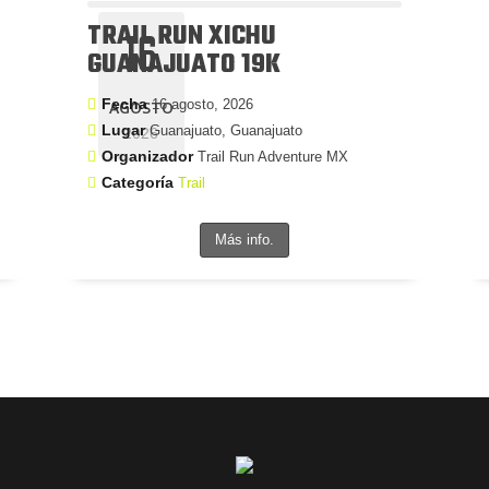
TRAIL RUN XICHU
16
GUANAJUATO 19K
Fecha
16 agosto, 2026
AGOSTO
Lugar
Guanajuato, Guanajuato
2026
Organizador
Trail Run Adventure MX
Categoría
Trail
Más info.