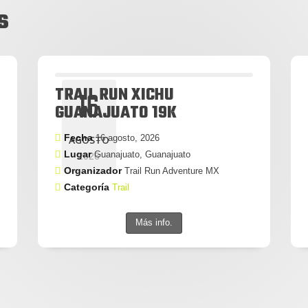
s
TRAIL RUN XICHU
16
GUANAJUATO 19K
Fecha
16 agosto, 2026
AGOSTO
Lugar
Guanajuato, Guanajuato
2026
Organizador
Trail Run Adventure MX
Categoría
Trail
Más info.