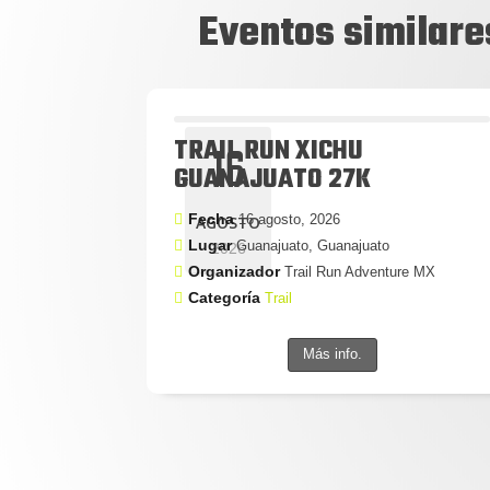
Eventos similare
TRAIL RUN XICHU
16
GUANAJUATO 27K
Fecha
16 agosto, 2026
AGOSTO
Lugar
Guanajuato, Guanajuato
2026
Organizador
Trail Run Adventure MX
Categoría
Trail
Más info.