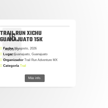
TRAIL RUN XICHU
16
GUANAJUATO 15K
Fecha
16 agosto, 2026
AGOSTO
Lugar
Guanajuato, Guanajuato
2026
Organizador
Trail Run Adventure MX
Categoría
Trail
Más info.