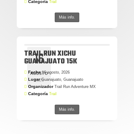
Categoría
Trail
Más info.
TRAIL RUN XICHU
16
GUANAJUATO 15K
Fecha
16 agosto, 2026
AGOSTO
Lugar
Guanajuato, Guanajuato
2026
Organizador
Trail Run Adventure MX
Categoría
Trail
Más info.