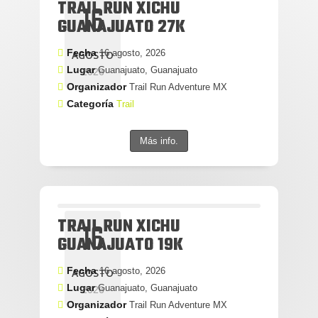
TRAIL RUN XICHU
16
GUANAJUATO 27K
Fecha
16 agosto, 2026
AGOSTO
Lugar
Guanajuato, Guanajuato
2026
Organizador
Trail Run Adventure MX
Categoría
Trail
Más info.
TRAIL RUN XICHU
16
GUANAJUATO 19K
Fecha
16 agosto, 2026
AGOSTO
Lugar
Guanajuato, Guanajuato
2026
Organizador
Trail Run Adventure MX