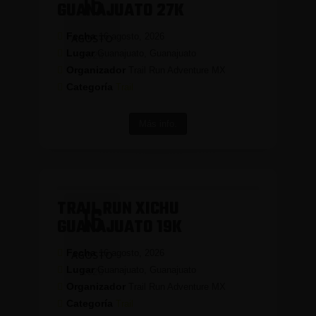
16
GUANAJUATO 27K
Fecha
16 agosto, 2026
AGOSTO
Lugar
Guanajuato, Guanajuato
2026
Organizador
Trail Run Adventure MX
Categoría
Trail
Más info.
TRAIL RUN XICHU
16
GUANAJUATO 19K
Fecha
16 agosto, 2026
AGOSTO
Lugar
Guanajuato, Guanajuato
2026
Organizador
Trail Run Adventure MX
Categoría
Trail