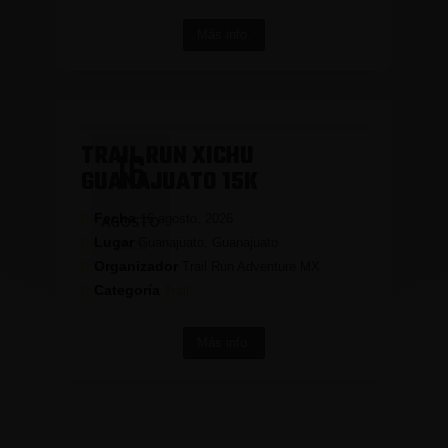
Más info.
TRAIL RUN XICHU
16
GUANAJUATO 15K
Fecha
16 agosto, 2026
AGOSTO
Lugar
Guanajuato, Guanajuato
2026
Organizador
Trail Run Adventure MX
Categoría
Trail
Más info.