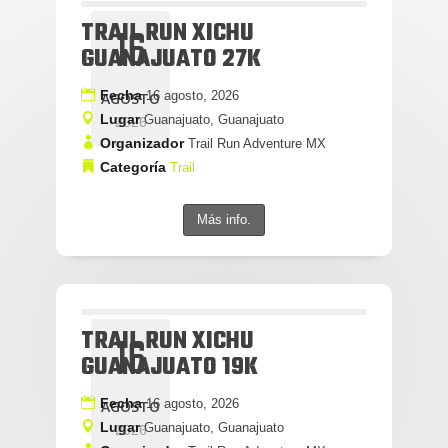
TRAIL RUN XICHU
16
GUANAJUATO 27K
Fecha
16 agosto, 2026
AGOSTO
Lugar
Guanajuato, Guanajuato
2026
Organizador
Trail Run Adventure MX
Categoría
Trail
Más info.
TRAIL RUN XICHU
16
GUANAJUATO 19K
Fecha
16 agosto, 2026
AGOSTO
Lugar
Guanajuato, Guanajuato
2026