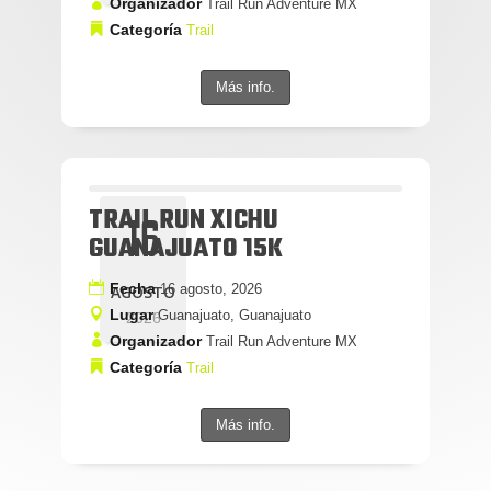
Organizador
Trail Run Adventure MX
Categoría
Trail
Más info.
TRAIL RUN XICHU
16
GUANAJUATO 15K
Fecha
16 agosto, 2026
AGOSTO
Lugar
Guanajuato, Guanajuato
2026
Organizador
Trail Run Adventure MX
Categoría
Trail
Más info.