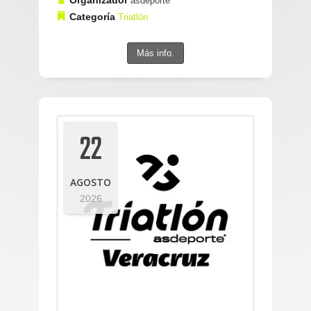
asdeporte
Categoría
Triatlón
Más info.
22
AGOSTO
2026