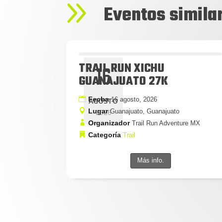
9
Eventos simila
TRAIL RUN XICHU
16
GUANAJUATO 27K
Fecha
16 agosto, 2026
AGOSTO
Lugar
Guanajuato, Guanajuato
2026
Organizador
Trail Run Adventure MX
Categoría
Trail
Más info.