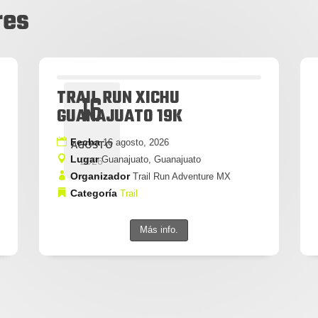
res
TRAIL RUN XICHU
16
GUANAJUATO 19K
Fecha
16 agosto, 2026
AGOSTO
Lugar
Guanajuato, Guanajuato
2026
Organizador
Trail Run Adventure MX
Categoría
Trail
Más info.