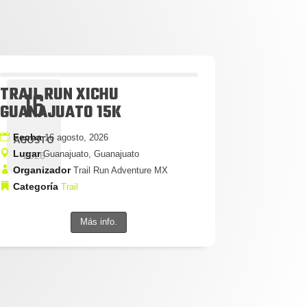
TRAIL RUN XICHU
16
GUANAJUATO 15K
Fecha
16 agosto, 2026
AGOSTO
Lugar
Guanajuato, Guanajuato
2026
Organizador
Trail Run Adventure MX
Categoría
Trail
Más info.