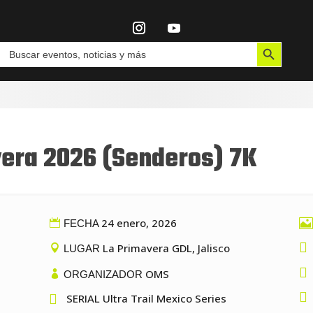
Botón de búsqueda
Buscar:
vera 2026 (Senderos) 7K
24 enero, 2026

FECHA

La Primavera GDL, Jalisco
LUGAR

OMS
ORGANIZADOR


SERIAL Ultra Trail Mexico Series