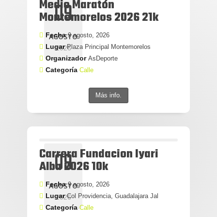
Medio Maratón
09
Montemorelos 2026 21k
Fecha
9 agosto, 2026
AGOSTO
Lugar
Plaza Principal Montemorelos
2026
Organizador
AsDeporte
Categoría
Calle
Más info.
Carrera Fundacion Iyari
09
Alba 2026 10k
Fecha
9 agosto, 2026
AGOSTO
Lugar
Col Providencia, Guadalajara Jal
2026
Categoría
Calle