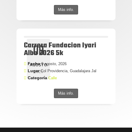
Más info.
Carrera Fundacion Iyari
09
Alba 2026 5k
Fecha
9 agosto, 2026
AGOSTO
Lugar
Col Providencia, Guadalajara Jal
2026
Categoría
Calle
Más info.