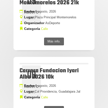
09
Montemorelos 2026 21k
Fecha
9 agosto, 2026
AGOSTO
Lugar
Plaza Principal Montemorelos
2026
Organizador
AsDeporte
Categoría
Calle
Más info.
Carrera Fundacion Iyari
09
Alba 2026 10k
Fecha
9 agosto, 2026
AGOSTO
Lugar
Col Providencia, Guadalajara Jal
2026
Categoría
Calle