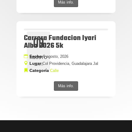
Más info.
Carrera Fundacion Iyari
09
Alba 2026 5k
Fecha
9 agosto, 2026
AGOSTO
Lugar
Col Providencia, Guadalajara Jal
2026
Categoría
Calle
Más info.