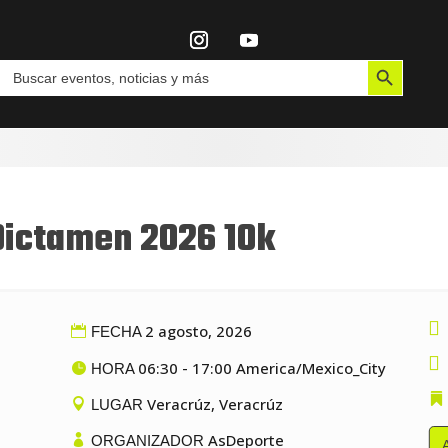
Botón de búsqueda
Buscar:
 Dictamen 2026 10k

2 agosto, 2026
FECHA

06:30 - 17:00 America/Mexico_City
HORA
Veracrúz, Veracrúz
LUGAR
AsDeporte
ORGANIZADOR