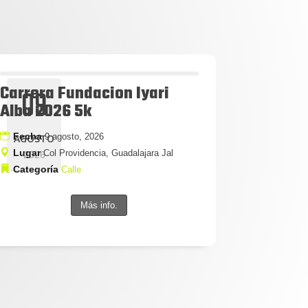
Carrera Fundacion Iyari
09
Alba 2026 5k
Fecha
9 agosto, 2026
AGOSTO
Lugar
Col Providencia, Guadalajara Jal
2026
Categoría
Calle
Más info.