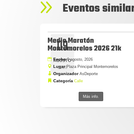
9
Eventos simila
Medio Maratón
09
Montemorelos 2026 21k
Fecha
9 agosto, 2026
AGOSTO
Lugar
Plaza Principal Montemorelos
2026
Organizador
AsDeporte
Categoría
Calle
Más info.