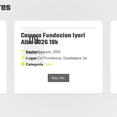
res
Carrera Fundacion Iyari
09
Alba 2026 10k
Fecha
9 agosto, 2026
AGOSTO
Lugar
Col Providencia, Guadalajara Jal
2026
Categoría
Calle
Más info.