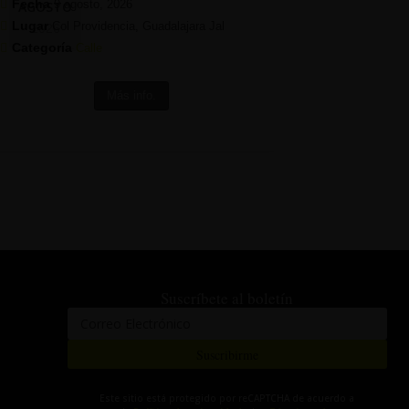
Fecha
9 agosto, 2026
AGOSTO
Lugar
Col Providencia, Guadalajara Jal
2026
Categoría
Calle
Más info.
Suscríbete al boletín
Suscribirme
Este sitio está protegido por reCAPTCHA de acuerdo a