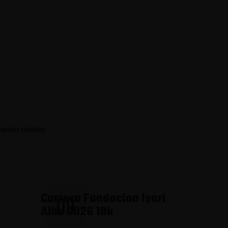
Eventos similares
Carrera Fundacion Iyari
09
Alba 2026 10k