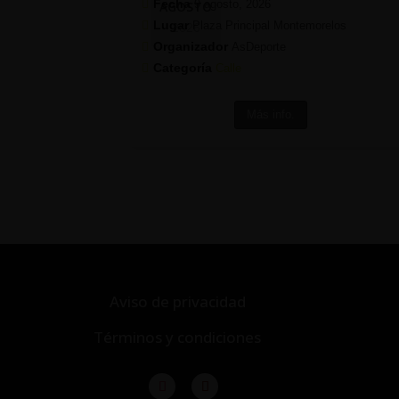
Fecha
9 agosto, 2026
AGOSTO
Lugar
Plaza Principal Montemorelos
2026
Organizador
AsDeporte
Categoría
Calle
Más info.
Aviso de privacidad
Términos y condiciones