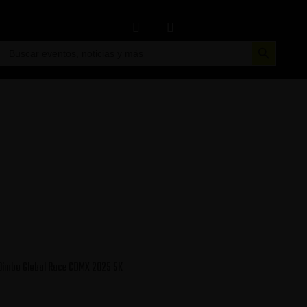
Botón de búsqueda
Buscar:
Bimbo Global Race CDMX 2025 5K