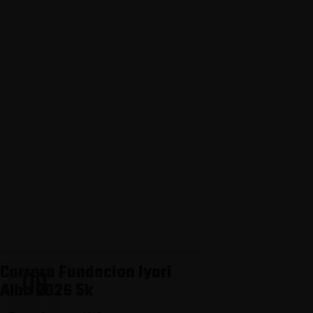
Carrera Fundacion Iyari
09
Alba 2026 5k