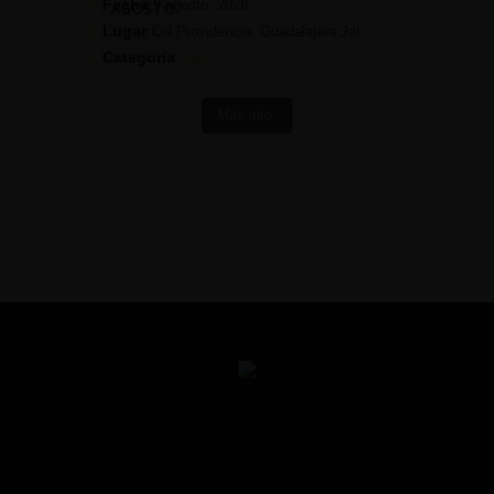
Fecha
9 agosto, 2026
AGOSTO
Lugar
Col Providencia, Guadalajara Jal
2026
Categoría
Calle
Más info.