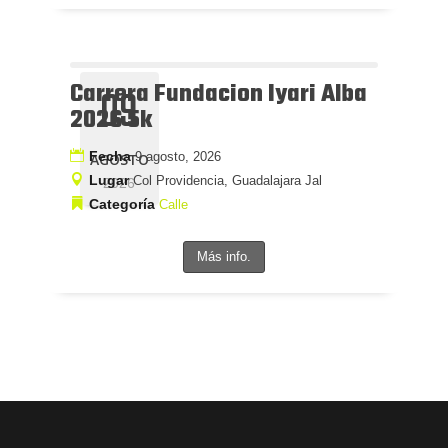
Carrera Fundacion Iyari Alba
09
2026 5k
Fecha
9 agosto, 2026
AGOSTO
Lugar
Col Providencia, Guadalajara Jal
2026
Categoría
Calle
Más info.