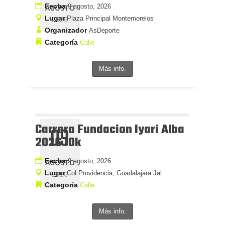
Fecha
9 agosto, 2026
AGOSTO
Lugar
Plaza Principal Montemorelos
2026
Organizador
AsDeporte
Categoría
Calle
Más info.
Carrera Fundacion Iyari Alba
09
2026 10k
Fecha
9 agosto, 2026
AGOSTO
Lugar
Col Providencia, Guadalajara Jal
2026
Categoría
Calle
Más info.