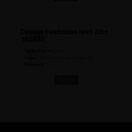
Carrera Fundacion Iyari Alba
09
2026 5k
Fecha
9 agosto, 2026
AGOSTO
Lugar
Col Providencia, Guadalajara Jal
2026
Categoría
Calle
Más info.