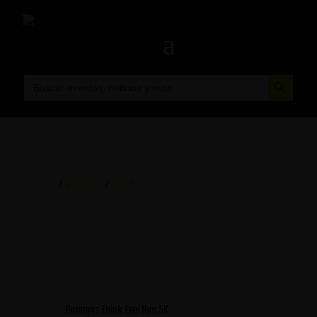
Botón de búsqueda
Buscar:
Inicio
/
Eventos
/
Calle
Borregos Think Feel Run 5K