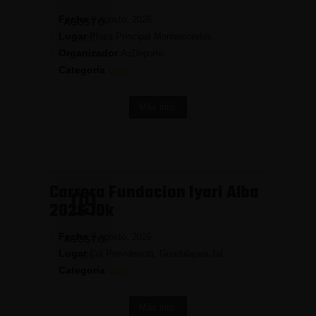
Fecha
9 agosto, 2026
AGOSTO
Lugar
Plaza Principal Montemorelos
2026
Organizador
AsDeporte
Categoría
Calle
Más info.
Carrera Fundacion Iyari Alba
09
2026 10k
Fecha
9 agosto, 2026
AGOSTO
Lugar
Col Providencia, Guadalajara Jal
2026
Categoría
Calle
Más info.