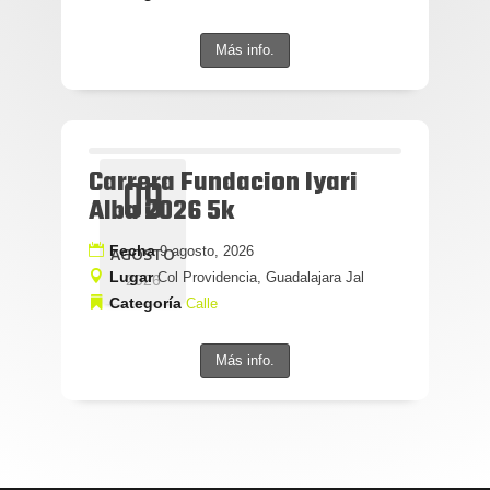
Más info.
Carrera Fundacion Iyari
09
Alba 2026 5k
Fecha
9 agosto, 2026
AGOSTO
Lugar
Col Providencia, Guadalajara Jal
2026
Categoría
Calle
Más info.