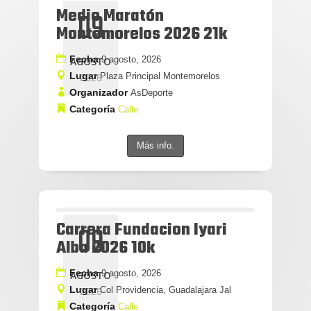
Medio Maratón
09
Montemorelos 2026 21k
Fecha
9 agosto, 2026
AGOSTO
Lugar
Plaza Principal Montemorelos
2026
Organizador
AsDeporte
Categoría
Calle
Más info.
Carrera Fundacion Iyari
09
Alba 2026 10k
Fecha
9 agosto, 2026
AGOSTO
Lugar
Col Providencia, Guadalajara Jal
2026
Categoría
Calle