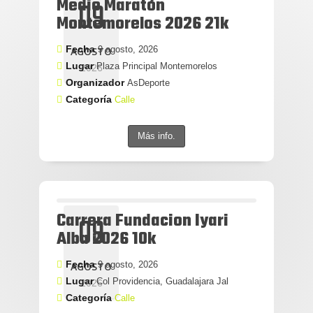
Medio Maratón
09
Montemorelos 2026 21k
Fecha
9 agosto, 2026
AGOSTO
Lugar
Plaza Principal Montemorelos
2026
Organizador
AsDeporte
Categoría
Calle
Más info.
Carrera Fundacion Iyari
09
Alba 2026 10k
Fecha
9 agosto, 2026
AGOSTO
Lugar
Col Providencia, Guadalajara Jal
2026
Categoría
Calle