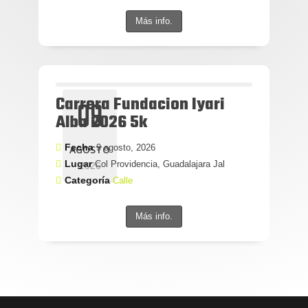
Más info.
Carrera Fundacion Iyari
09
Alba 2026 5k
Fecha
9 agosto, 2026
AGOSTO
Lugar
Col Providencia, Guadalajara Jal
2026
Categoría
Calle
Más info.