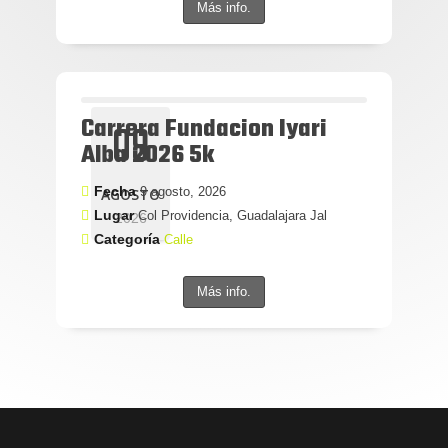
Más info.
Carrera Fundacion Iyari
09
Alba 2026 5k
Fecha
9 agosto, 2026
AGOSTO
Lugar
Col Providencia, Guadalajara Jal
2026
Categoría
Calle
Más info.