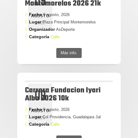
09
Montemorelos 2026 21k
Fecha
9 agosto, 2026
AGOSTO
Lugar
Plaza Principal Montemorelos
2026
Organizador
AsDeporte
Categoría
Calle
Más info.
Carrera Fundacion Iyari
09
Alba 2026 10k
Fecha
9 agosto, 2026
AGOSTO
Lugar
Col Providencia, Guadalajara Jal
2026
Categoría
Calle