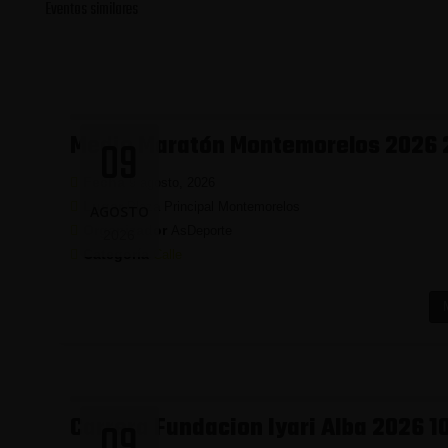
Eventos similares
Medio Maratón Montemorelos 2026 
09
Fecha
9 agosto, 2026
Lugar
Plaza Principal Montemorelos
AGOSTO
Organizador
AsDeporte
2026
Categoría
Calle
Carrera Fundacion Iyari Alba 2026 1
09