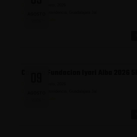
Fecha
9 agosto, 2026
Lugar
Col Providencia, Guadalajara Jal
AGOSTO
Categoría
Calle
2026
Carrera Fundacion Iyari Alba 2026 5
09
Fecha
9 agosto, 2026
Lugar
Col Providencia, Guadalajara Jal
AGOSTO
Categoría
Calle
2026