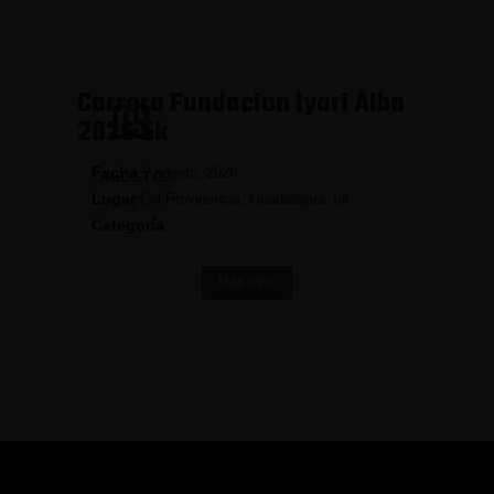
Carrera Fundacion Iyari Alba
09
2026 5k
Fecha
9 agosto, 2026
AGOSTO
Lugar
Col Providencia, Guadalajara Jal
2026
Categoría
Calle
Más info.