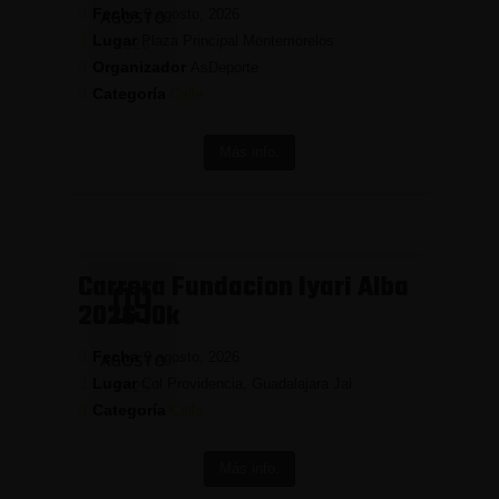
Fecha
9 agosto, 2026
AGOSTO
Lugar
Plaza Principal Montemorelos
2026
Organizador
AsDeporte
Categoría
Calle
Más info.
Carrera Fundacion Iyari Alba
09
2026 10k
Fecha
9 agosto, 2026
AGOSTO
Lugar
Col Providencia, Guadalajara Jal
2026
Categoría
Calle
Más info.