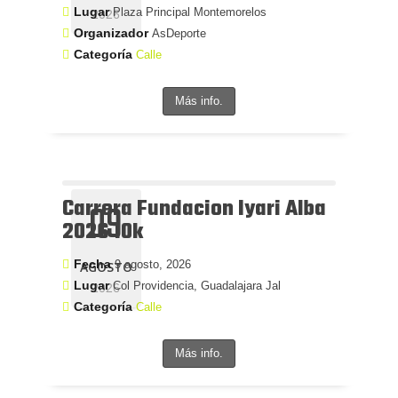
Lugar
Plaza Principal Montemorelos
2026
Organizador
AsDeporte
Categoría
Calle
Más info.
Carrera Fundacion Iyari Alba
09
2026 10k
Fecha
9 agosto, 2026
AGOSTO
Lugar
Col Providencia, Guadalajara Jal
2026
Categoría
Calle
Más info.