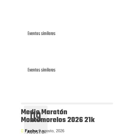
Eventos similares
Eventos similares
Medio Maratón
09
Montemorelos 2026 21k
Fecha
9 agosto, 2026
AGOSTO