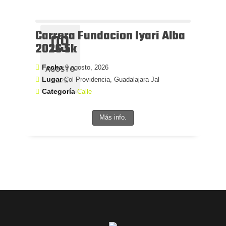
Carrera Fundacion Iyari Alba
09
2026 5k
Fecha
9 agosto, 2026
AGOSTO
Lugar
Col Providencia, Guadalajara Jal
2026
Categoría
Calle
Más info.