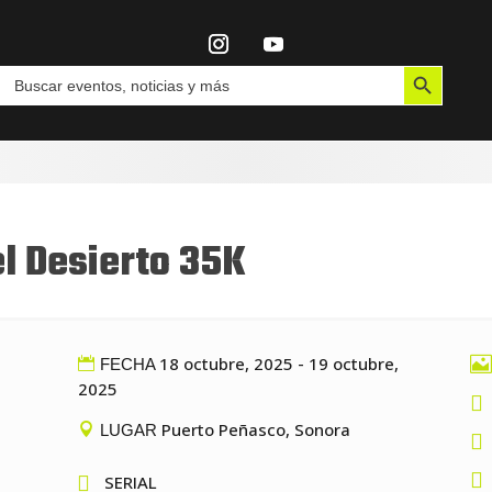
Botón de búsqueda
Buscar:
el Desierto 35K
18 octubre, 2025 - 19 octubre,

FECHA
2025

Puerto Peñasco, Sonora
LUGAR



SERIAL