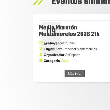
9
Eventos simila
Medio Maratón
09
Montemorelos 2026 21k
Fecha
9 agosto, 2026
AGOSTO
Lugar
Plaza Principal Montemorelos
2026
Organizador
AsDeporte
Categoría
Calle
Más info.