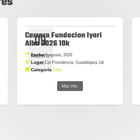
res
Carrera Fundacion Iyari
09
Alba 2026 10k
Fecha
9 agosto, 2026
AGOSTO
Lugar
Col Providencia, Guadalajara Jal
2026
Categoría
Calle
Más info.