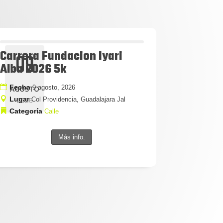
Carrera Fundacion Iyari
09
Alba 2026 5k
Fecha
9 agosto, 2026
AGOSTO
Lugar
Col Providencia, Guadalajara Jal
2026
Categoría
Calle
Más info.