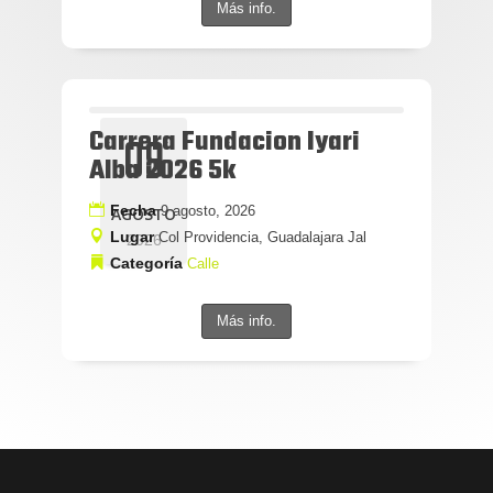
Más info.
Carrera Fundacion Iyari
09
Alba 2026 5k
Fecha
9 agosto, 2026
AGOSTO
Lugar
Col Providencia, Guadalajara Jal
2026
Categoría
Calle
Más info.