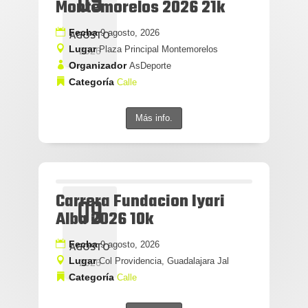
09
Montemorelos 2026 21k
Fecha
9 agosto, 2026
AGOSTO
Lugar
Plaza Principal Montemorelos
2026
Organizador
AsDeporte
Categoría
Calle
Más info.
Carrera Fundacion Iyari
09
Alba 2026 10k
Fecha
9 agosto, 2026
AGOSTO
Lugar
Col Providencia, Guadalajara Jal
2026
Categoría
Calle