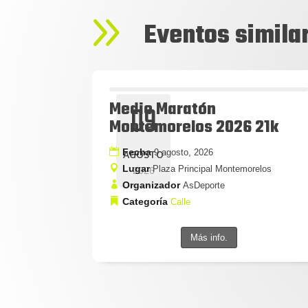
9
Eventos simila
Medio Maratón
09
Montemorelos 2026 21k
Fecha
9 agosto, 2026
AGOSTO
Lugar
Plaza Principal Montemorelos
2026
Organizador
AsDeporte
Categoría
Calle
Más info.