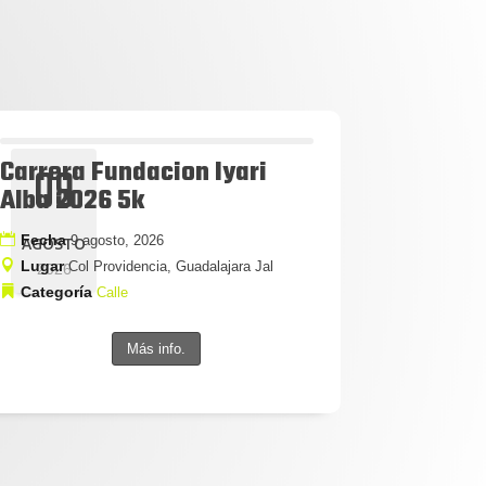
Carrera Fundacion Iyari
09
Alba 2026 5k
Fecha
9 agosto, 2026
AGOSTO
Lugar
Col Providencia, Guadalajara Jal
2026
Categoría
Calle
Más info.