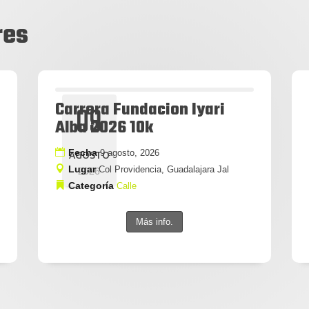
res
Carrera Fundacion Iyari
09
Alba 2026 10k
Fecha
9 agosto, 2026
AGOSTO
Lugar
Col Providencia, Guadalajara Jal
2026
Categoría
Calle
Más info.