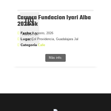
Carrera Fundacion Iyari Alba
09
2026 5k
Fecha
9 agosto, 2026
AGOSTO
Lugar
Col Providencia, Guadalajara Jal
2026
Categoría
Calle
Más info.