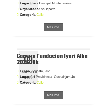
Lugar
Plaza Principal Montemorelos
2026
Organizador
AsDeporte
Categoría
Calle
Más info.
Carrera Fundacion Iyari Alba
09
2026 10k
Fecha
9 agosto, 2026
AGOSTO
Lugar
Col Providencia, Guadalajara Jal
2026
Categoría
Calle
Más info.