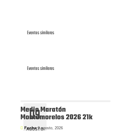
Eventos similares
Eventos similares
Medio Maratón
09
Montemorelos 2026 21k
Fecha
9 agosto, 2026
AGOSTO