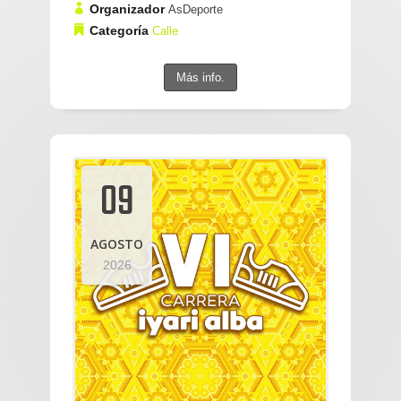
Organizador
AsDeporte
Categoría
Calle
Más info.
09
AGOSTO
2026