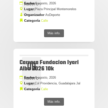
Fecha
9 agosto, 2026
AGOSTO
Lugar
Plaza Principal Montemorelos
2026
Organizador
AsDeporte
Categoría
Calle
Más info.
Carrera Fundacion Iyari
09
Alba 2026 10k
Fecha
9 agosto, 2026
AGOSTO
Lugar
Col Providencia, Guadalajara Jal
2026
Categoría
Calle
Más info.