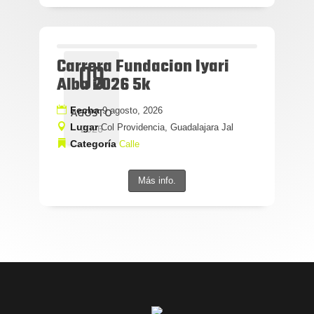
Carrera Fundacion Iyari
09
Alba 2026 5k
Fecha
9 agosto, 2026
AGOSTO
Lugar
Col Providencia, Guadalajara Jal
2026
Categoría
Calle
Más info.