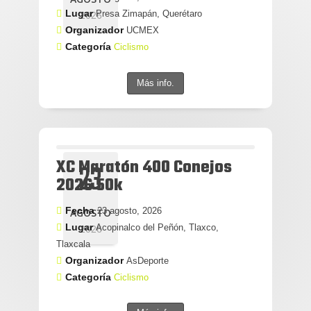
Lugar
Presa Zimapán, Querétaro
2026
Organizador
UCMEX
Categoría
Ciclismo
Más info.
XC Maratón 400 Conejos
23
2026 50k
Fecha
23 agosto, 2026
AGOSTO
Lugar
Acopinalco del Peñón, Tlaxco,
2026
Tlaxcala
Organizador
AsDeporte
Categoría
Ciclismo