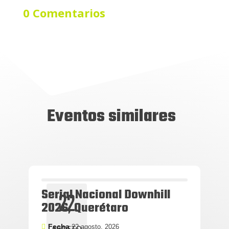
0 Comentarios
Eventos similares
Serial Nacional Downhill
22
2026, Querétaro
Fecha
22 agosto, 2026
AGOSTO