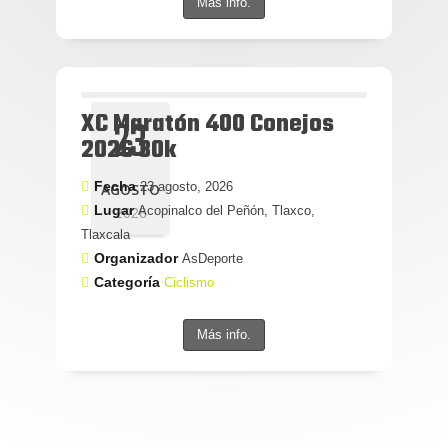
Más info.
XC Maratón 400 Conejos
23
2026 30k
Fecha
23 agosto, 2026
AGOSTO
Lugar
Acopinalco del Peñón, Tlaxco,
2026
Tlaxcala
Organizador
AsDeporte
Categoría
Ciclismo
Más info.