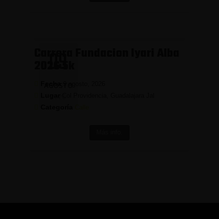
Carrera Fundacion Iyari Alba
09
2026 5k
Fecha
9 agosto, 2026
AGOSTO
Lugar
Col Providencia, Guadalajara Jal
2026
Categoría
Calle
Más info.