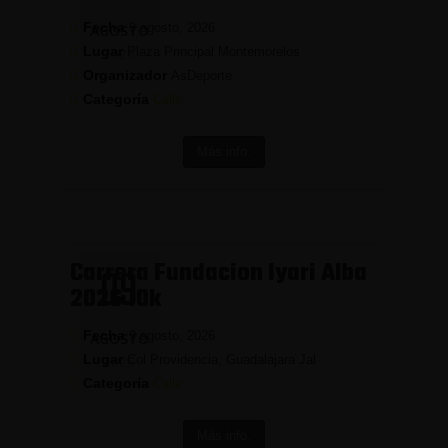
Fecha
9 agosto, 2026
AGOSTO
Lugar
Plaza Principal Montemorelos
2026
Organizador
AsDeporte
Categoría
Calle
Más info.
Carrera Fundacion Iyari Alba
09
2026 10k
Fecha
9 agosto, 2026
AGOSTO
Lugar
Col Providencia, Guadalajara Jal
2026
Categoría
Calle
Más info.