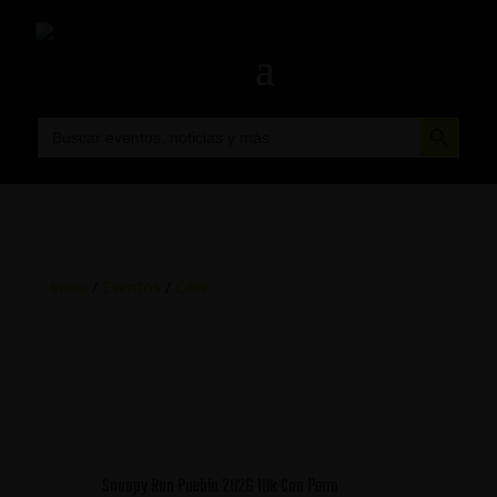
Botón de búsqueda
Buscar:
Inicio
/
Eventos
/
Calle
Snoopy Run Puebla 2026 10k Con Perro